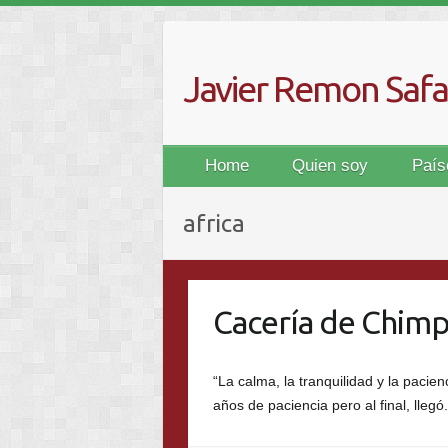
Skip
to
content
Javier Remon Safar
Home
Quien soy
País
africa
Cacería de Chim
“La calma, la tranquilidad y la pacien
años de paciencia pero al final, lle