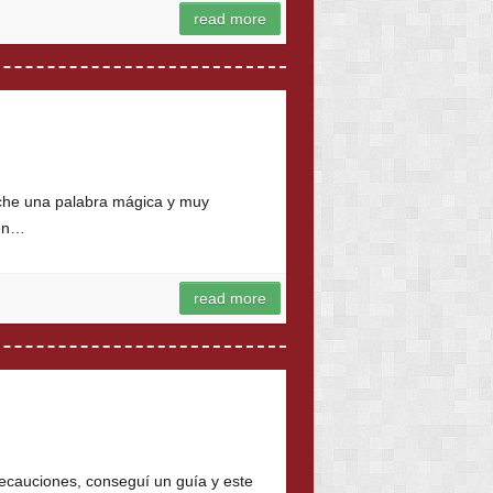
read more
uche una palabra mágica y muy
 en…
read more
recauciones, conseguí un guía y este