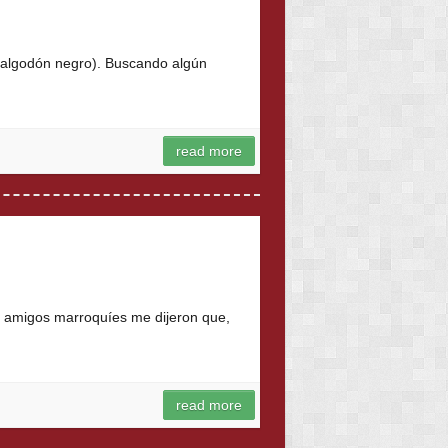
 (algodón negro). Buscando algún
read more
s amigos marroquíes me dijeron que,
read more