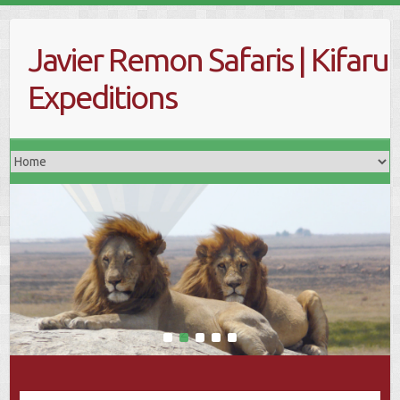
Skip
to
Javier Remon Safaris | Kifaru
content
Expeditions
1
2
3
4
5