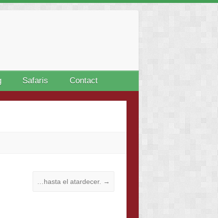
g
Safaris
Contact
…hasta el atardecer.
→