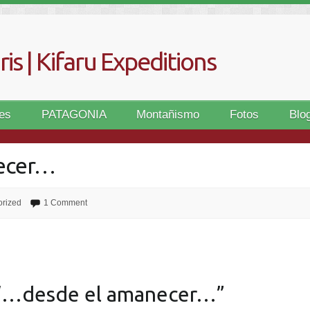
is | Kifaru Expeditions
es
PATAGONIA
Montañismo
Fotos
Blo
ecer…
orized
1 Comment
“
…desde el amanecer…
”