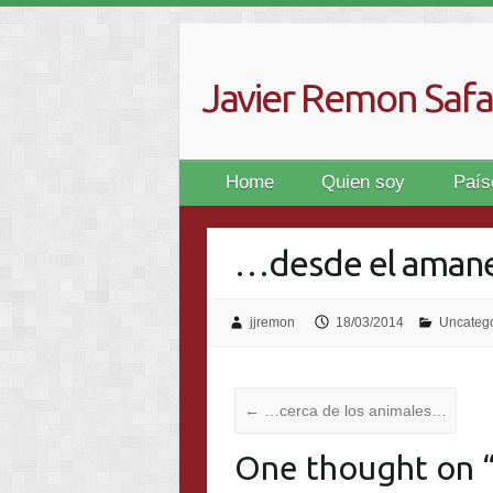
Skip
to
content
Javier Remon Safar
Home
Quien soy
País
…desde el aman
jjremon
18/03/2014
Uncateg
←
…cerca de los animales…
One thought on 