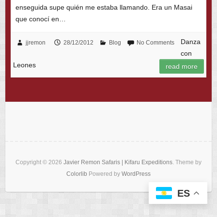
enseguida supe quién me estaba llamando. Era un Masai
que conocí en…
Danza
jjremon
28/12/2012
Blog
No Comments
con
Leones
read more
Copyright © 2026
Javier Remon Safaris | Kifaru Expeditions
. Theme by
Colorlib
Powered by
WordPress
ES